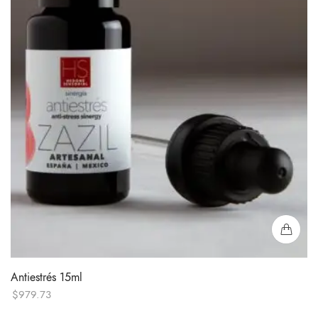
Antiestrés 15ml
$
979.73