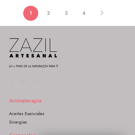
1
2
3
4
LO + PURO DE LA NATURALEZA PARA TÍ
Aromaterapia
Aceites Esenciales
Sinergias