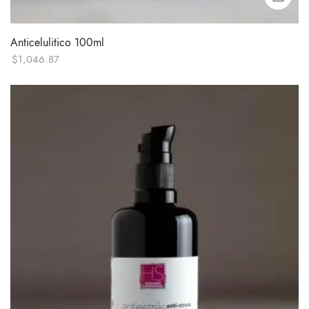
Anticelulitico 100ml
$
1,046.87